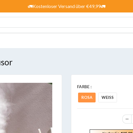
🚛Kostenloser Versand über €49,99🚛
usor
FARBE :
ROSA
WEISS