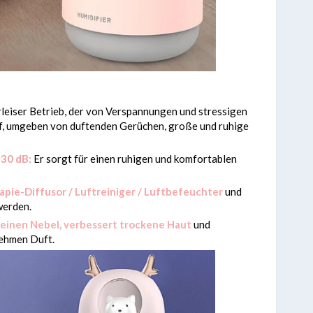
rleiser Betrieb, der von Verspannungen und stressigen
laf, umgeben von duftenden Gerüchen, große und ruhige
30 dB:
Er sorgt für einen ruhigen und komfortablen
pie-Diffusor / Luftreiniger / Luftbefeuchter
und
werden.
feinen Nebel, verbessert trockene Haut
und
ehmen Duft.