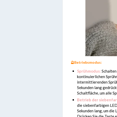
🔮
Betriebsmodus:
Sprühmodus:
Schalten 
kontinuierlichen Sprühm
intermittierenden Sprü
Sekunden lang gedrückt 
Schaltfläche, um alle 
Betrieb der siebenfa
die siebenfarbigen LED
Sekunden lang, um die 
Drücken Sie die Taste e