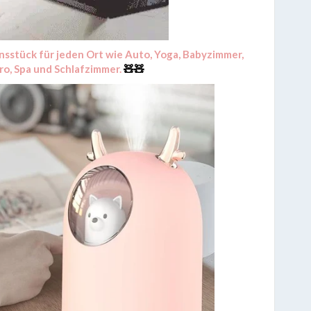
onsstück für jeden Ort wie Auto, Yoga, Babyzimmer,
ro, Spa und Schlafzimmer.
🧸🧸