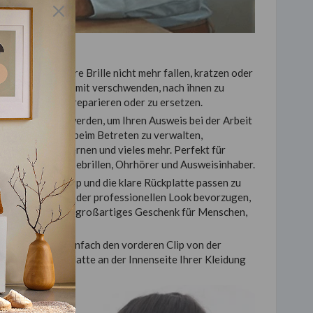
le
- Lassen Sie Ihre Brille nicht mehr fallen, kratzen oder
eine Zeit mehr damit verschwenden, nach ihnen zu
eben, um sie zu reparieren oder zu ersetzen.
ann verwendet werden, um Ihren Ausweis bei der Arbeit
r, Sonnenbrillen beim Betreten zu verwalten,
austelle zu entfernen und vieles mehr. Perfekt für
 Schutzbrillen, Lesebrillen, Ohrhörer und Ausweisinhaber.
 Der schlanke Clip und die klare Rückplatte passen zu
e einen stilvollen oder professionellen Look bevorzugen,
ür Sie. Dies ist ein großartiges Geschenk für Menschen,
ragen.
 Entfernen Sie einfach den vorderen Clip von der
en Sie die Rückplatte an der Innenseite Ihrer Kleidung
lle.