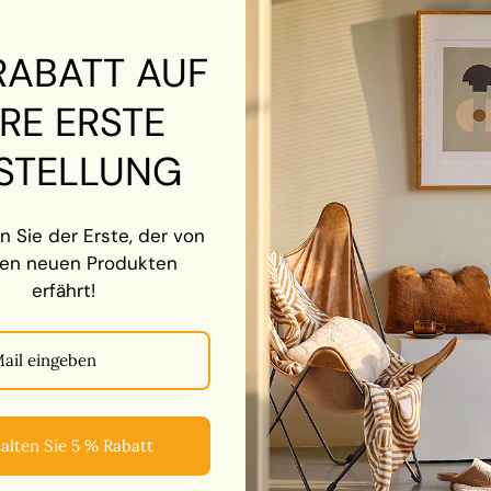
RABATT AUF
EIGENSCHAFTEN:
HRE ERSTE
Schützen Sie Ihre Bril
verlegen. Sie müssen k
STELLUNG
suchen und Geld auszug
Multifunktional
- Es k
zu halten, Ihre Ohrhöre
n Sie der Erste, der von
Schutzbrillen von der B
Brillen, Sonnenbrillen,
en neuen Produkten
Überlegenes Design
-
erfährt!
jedem Stil. Egal, ob Si
dies ist das Richtige f
die häufig eine Brille t
Einfache Bedienung
-
Rückplatte und platzier
an der gewünschten Ste
alten Sie 5 % Rabatt