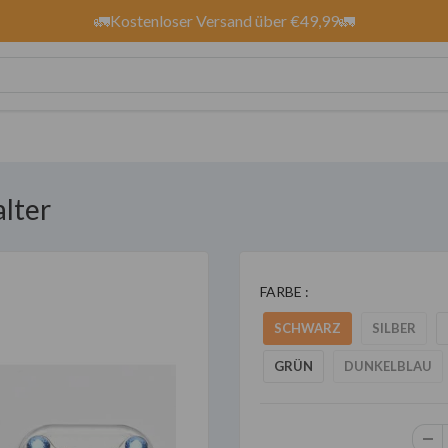
🚛Kostenloser Versand über €49,99🚛
lter
FARBE :
SCHWARZ
SILBER
GRÜN
DUNKELBLAU