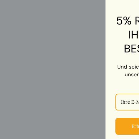
5% 
I
BE
Und seie
unser
Erh