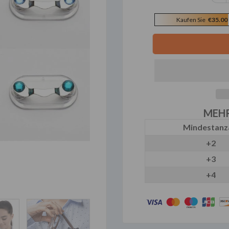
Kaufen Sie
€35.00
MEHR
Mindestanz
+2
+3
+4